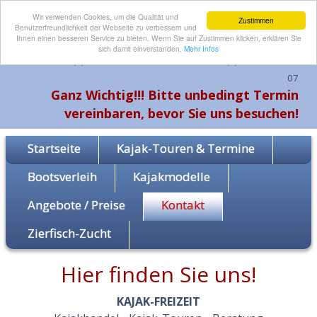
Wir verwenden Cookies, um die Qualität und
Zustimmen
Benutzerfreundlichkeit der Webseite zu verbessern und
Ihnen einen besseren Service zu bieten. Wenn Sie auf Zustimmen klicken, erklären Sie
sich damit einverstanden.
Mehr Infos
Telefon: +49 (0) 3 66 1 - 67 30 51 oder Funk: +49 (0) 1 70 - 8 14 94
07
Ganz Wichtig!!! Bitte unbedingt Termin
vereinbaren, bevor Sie uns besuchen!
Startseite
Kajak-Touren & Termine
Bootsverleih
Kajakmodelle
Angebote / Preise
Kontakt
Kontakt
Zierfisch-Zucht
Hier finden Sie uns!
KAJAK-FREIZEIT