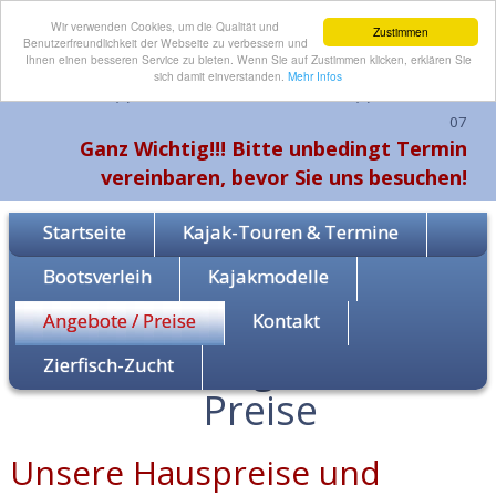
Wir verwenden Cookies, um die Qualität und
Zustimmen
Benutzerfreundlichkeit der Webseite zu verbessern und
Ihnen einen besseren Service zu bieten. Wenn Sie auf Zustimmen klicken, erklären Sie
sich damit einverstanden.
Mehr Infos
Telefon: +49 (0) 3 66 1 - 67 30 51 oder Funk: +49 (0) 1 70 - 8 14 94
07
Ganz Wichtig!!! Bitte unbedingt Termin
vereinbaren, bevor Sie uns besuchen!
Startseite
Kajak-Touren & Termine
Bootsverleih
Kajakmodelle
Angebote / Preise
Kontakt
Angebote /
Zierfisch-Zucht
Preise
Unsere Hauspreise und