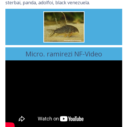
sterbai, panda, adolfoi, black venezuela.
Micro. ramirezi NF-Video