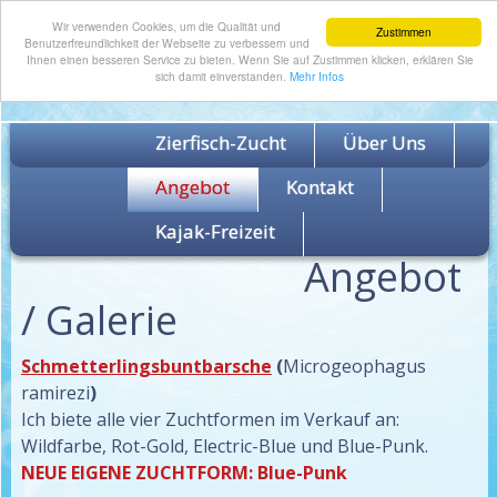
Wir verwenden Cookies, um die Qualität und
Zustimmen
Benutzerfreundlichkeit der Webseite zu verbessern und
Ihnen einen besseren Service zu bieten. Wenn Sie auf Zustimmen klicken, erklären Sie
sich damit einverstanden.
Mehr Infos
Zierfisch-Zucht
Über Uns
Angebot
Kontakt
Unser
Kajak-Freizeit
Angebot
/ Galerie
Schmetterlingsbuntbarsche
(
Microgeophagus
ramirezi
)
Ich biete alle vier Zuchtformen im Verkauf an:
Wildfarbe, Rot-Gold, Electric-Blue und Blue-Punk.
NEUE EIGENE ZUCHTFORM: Blue-Punk